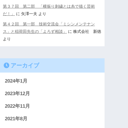
第３７回 第二部 「横振り刺繍とは糸で描く芸術
だ！」
に
矢澤一夫
より
第４２回 第一部 技術交流会「ミシンメンテナン
ス」と稲荷田先生の「よろず相談」
に
株式会社 新徳
より
アーカイブ
2024年1月
2023年12月
2022年11月
2021年8月