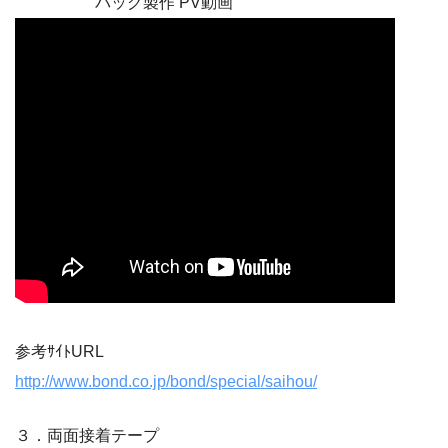
バッグ製作 PV動画
参考ｻｲﾄURL
http://www.bond.co.jp/bond/special/saihou/
３．両面接着テープ