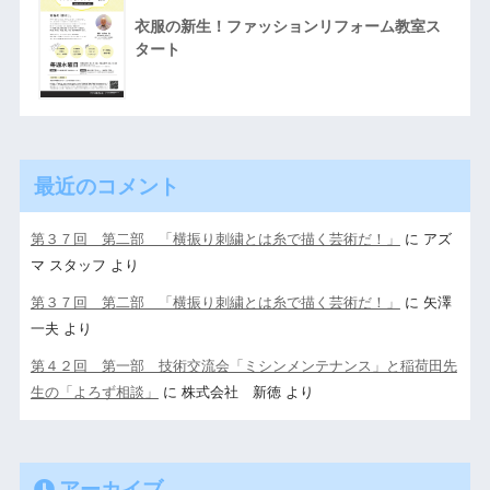
衣服の新生！ファッションリフォーム教室ス
タート
最近のコメント
第３７回 第二部 「横振り刺繍とは糸で描く芸術だ！」
に
アズ
マ スタッフ
より
第３７回 第二部 「横振り刺繍とは糸で描く芸術だ！」
に
矢澤
一夫
より
第４２回 第一部 技術交流会「ミシンメンテナンス」と稲荷田先
生の「よろず相談」
に
株式会社 新徳
より
アーカイブ