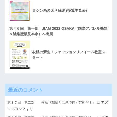
ミシン糸の太さ解説 (換算早見表)
第４６回 第一部 JIAM 2022 OSAKA（国際アパレル機器
＆繊維産業見本市）へ出展
衣服の新生！ファッションリフォーム教室ス
タート
最近のコメント
第３７回 第二部 「横振り刺繍とは糸で描く芸術だ！」
に
アズ
マ スタッフ
より