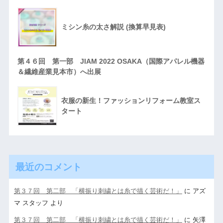
ミシン糸の太さ解説 (換算早見表)
第４６回 第一部 JIAM 2022 OSAKA（国際アパレル機器
＆繊維産業見本市）へ出展
衣服の新生！ファッションリフォーム教室ス
タート
最近のコメント
第３７回 第二部 「横振り刺繍とは糸で描く芸術だ！」
に
アズ
マ スタッフ
より
第３７回 第二部 「横振り刺繍とは糸で描く芸術だ！」
に
矢澤