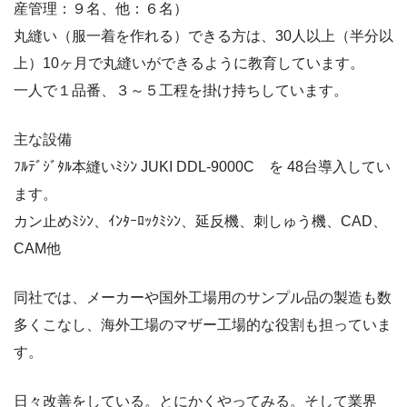
産管理：９名、他：６名）
丸縫い（服一着を作れる）できる方は、30人以上（半分以
上）10ヶ月で丸縫いができるように教育しています。
一人で１品番、３～５工程を掛け持ちしています。
主な設備
ﾌﾙﾃﾞｼﾞﾀﾙ本縫いﾐｼﾝ JUKI DDL-9000C を 48台導入してい
ます。
カン止めﾐｼﾝ、ｲﾝﾀｰﾛｯｸﾐｼﾝ、延反機、刺しゅう機、CAD、
CAM他
同社では、メーカーや国外工場用のサンプル品の製造も数
多くこなし、海外工場のマザー工場的な役割も担っていま
す。
日々改善をしている。とにかくやってみる。そして業界