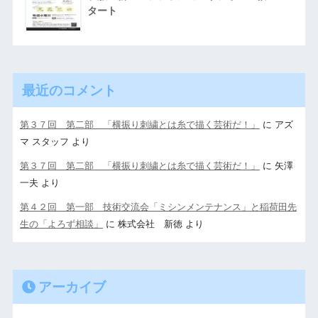
タート
最近のコメント
第３７回 第二部 「横振り刺繍とは糸で描く芸術だ！」
に
アズ
マ スタッフ
より
第３７回 第二部 「横振り刺繍とは糸で描く芸術だ！」
に
矢澤
一夫
より
第４２回 第一部 技術交流会「ミシンメンテナンス」と稲荷田先
生の「よろず相談」
に
株式会社 新徳
より
アーカイブ