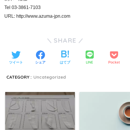
Tel 03-3861-7103
URL: http://www.azuma-jpn.com
SHARE
LINE
ツイート
シェア
はてブ
Pocket
CATEGORY :
Uncategorized